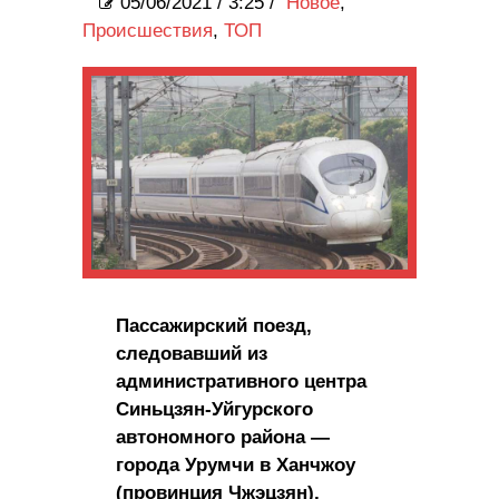
05/06/2021
/
3:25 /
Новое
,
Происшествия
,
ТОП
Пассажирский поезд,
следовавший из
административного центра
Синьцзян-Уйгурского
автономного района —
города Урумчи в Ханчжоу
(провинция Чжэцзян),