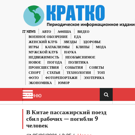
IT NEWS
АВТО
АФИША
ВИДЕО
ВОЕННОЕ ОБОЗРЕНИЕ
ЕДА
ЖЕНСКИЙ КЛУБ
ЗВЕЗДЫ
ЗДОРОВЬЕ
ИГРЫ
КАТАКЛИЗМЫ
КЛИПЫ
МОДА
МУЖСКОЙ КЛУБ
НАУКА
НЕДВИЖИМОСТЬ
НЕОБЪЯСНИМОЕ
НОВОЕ
ПОГОДА
ПОЛИТИКА
ПРОИСШЕСТВИЯ
СОБЫТИЯ
СОВЕТЫ
СПОРТ
СТАТЬИ
ТЕХНОЛОГИИ
ТОП
ФОТО
ФОТОРЕПОРТАЖИ
ЭЗОТЕРИКА
ЭКОНОМИКА
ЮМОР
Меню
В Китае пассажирский поезд
сбил рабочих — погибли 9
человек