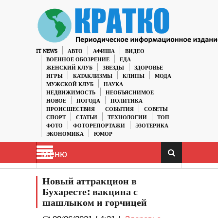
IT NEWS
АВТО
АФИША
ВИДЕО
ВОЕННОЕ ОБОЗРЕНИЕ
ЕДА
ЖЕНСКИЙ КЛУБ
ЗВЕЗДЫ
ЗДОРОВЬЕ
ИГРЫ
КАТАКЛИЗМЫ
КЛИПЫ
МОДА
МУЖСКОЙ КЛУБ
НАУКА
НЕДВИЖИМОСТЬ
НЕОБЪЯСНИМОЕ
НОВОЕ
ПОГОДА
ПОЛИТИКА
ПРОИСШЕСТВИЯ
СОБЫТИЯ
СОВЕТЫ
СПОРТ
СТАТЬИ
ТЕХНОЛОГИИ
ТОП
ФОТО
ФОТОРЕПОРТАЖИ
ЭЗОТЕРИКА
ЭКОНОМИКА
ЮМОР
Меню
Новый аттракцион в
Бухаресте: вакцина с
шашлыком и горчицей