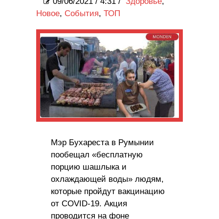
09/06/2021
/
4:31 /
Здоровье
,
Новое
,
События
,
ТОП
Мэр Бухареста в Румынии
пообещал «бесплатную
порцию шашлыка и
охлаждающей воды» людям,
которые пройдут вакцинацию
от COVID-19. Акция
проводится на фоне