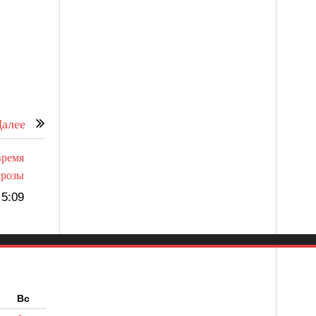
алее
время
грозы
5:09
б
Вс