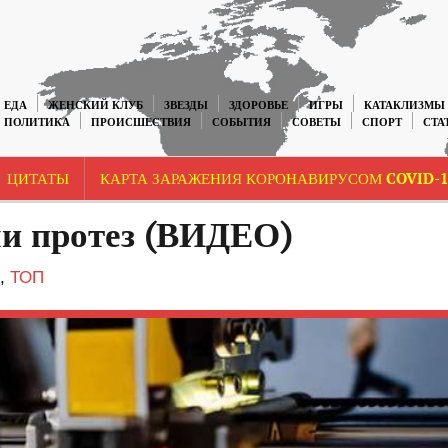
ЕДА
ЖЕНСКИЙ КЛУБ
ЗВЕЗДЫ
ЗДОРОВЬЕ
ИГРЫ
КАТАКЛИЗМЫ
ПОЛИТИКА
ПРОИСШЕСТВИЯ
СОБЫТИЯ
СОВЕТЫ
СПОРТ
СТА
ЦИТАТЫ
КАРТА ЗАРАЖЕНИЯ КОРОНАВИРУСОМ COVID-1
ли протез (ВИДЕО)
,
ТОП