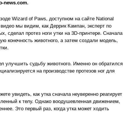
o-news.com.
оде ​​Wizard of Paws, доступном на сайте National
 видео мы видим, как Деррик Кампан, эксперт по
, сделал протез ноги утки на 3D-принтере. Сначала
ую конечность животного, а затем создали модель,
тки.
л улучшить судьбу животного. Именно он обратился
пециализируется на производстве протезов ног для
ете увидеть, как утка сначала неуверенно реагирует
пленный к телу. Однако воодушевленная движением,
еннее. Это первый раз, когда утка может ходить