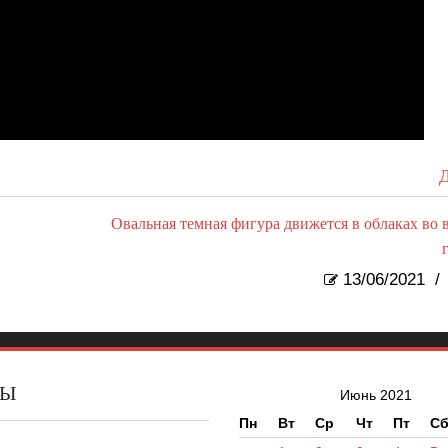
Д
Овальная темная фигура движется в облаках во 
13/06/2021
/
ВЫ
Июнь 2021
Пн
Вт
Ср
Чт
Пт
С