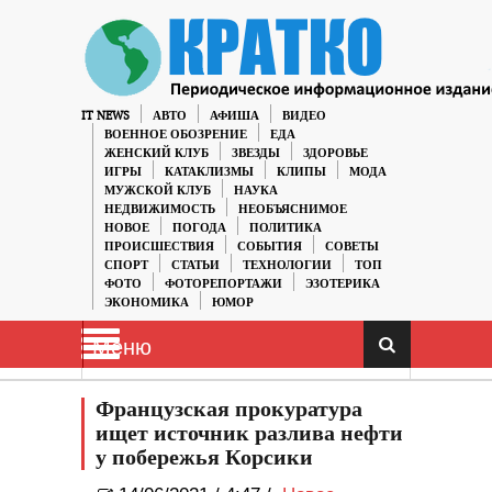
IT NEWS
АВТО
АФИША
ВИДЕО
ВОЕННОЕ ОБОЗРЕНИЕ
ЕДА
ЖЕНСКИЙ КЛУБ
ЗВЕЗДЫ
ЗДОРОВЬЕ
ИГРЫ
КАТАКЛИЗМЫ
КЛИПЫ
МОДА
МУЖСКОЙ КЛУБ
НАУКА
НЕДВИЖИМОСТЬ
НЕОБЪЯСНИМОЕ
НОВОЕ
ПОГОДА
ПОЛИТИКА
ПРОИСШЕСТВИЯ
СОБЫТИЯ
СОВЕТЫ
СПОРТ
СТАТЬИ
ТЕХНОЛОГИИ
ТОП
ФОТО
ФОТОРЕПОРТАЖИ
ЭЗОТЕРИКА
ЭКОНОМИКА
ЮМОР
Меню
Французская прокуратура
ищет источник разлива нефти
у побережья Корсики