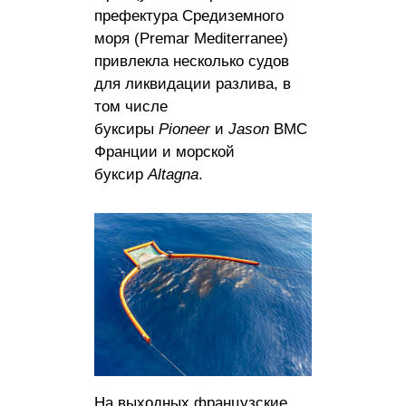
префектура Средиземного
моря (Premar Mediterranee)
привлекла несколько судов
для ликвидации разлива, в
том числе
буксиры
Pioneer
и
Jason
ВМС
Франции и морской
буксир
Altagna
.
На выходных французские