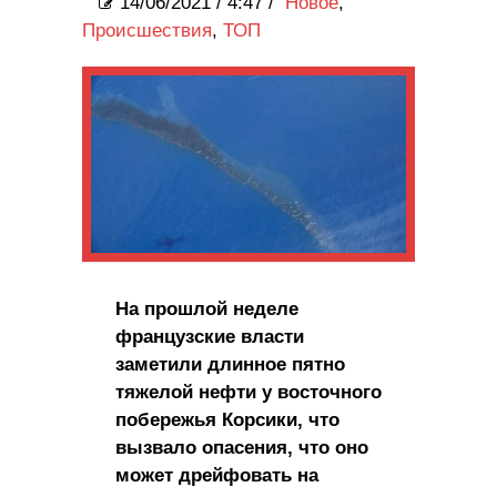
14/06/2021
/
4:47 /
Новое
,
Происшествия
,
ТОП
На прошлой неделе
французские власти
заметили длинное пятно
тяжелой нефти у восточного
побережья Корсики, что
вызвало опасения, что оно
может дрейфовать на