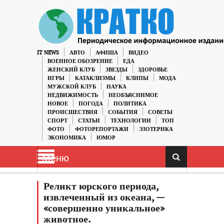
IT NEWS
АВТО
АФИША
ВИДЕО
ВОЕННОЕ ОБОЗРЕНИЕ
ЕДА
ЖЕНСКИЙ КЛУБ
ЗВЕЗДЫ
ЗДОРОВЬЕ
ИГРЫ
КАТАКЛИЗМЫ
КЛИПЫ
МОДА
МУЖСКОЙ КЛУБ
НАУКА
НЕДВИЖИМОСТЬ
НЕОБЪЯСНИМОЕ
НОВОЕ
ПОГОДА
ПОЛИТИКА
ПРОИСШЕСТВИЯ
СОБЫТИЯ
СОВЕТЫ
СПОРТ
СТАТЬИ
ТЕХНОЛОГИИ
ТОП
ФОТО
ФОТОРЕПОРТАЖИ
ЭЗОТЕРИКА
ЭКОНОМИКА
ЮМОР
Меню
Реликт юрского периода,
извлеченный из океана, —
«совершенно уникальное»
животное.