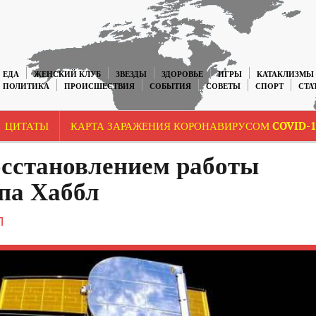
ЕДА
ЖЕНСКИЙ КЛУБ
ЗВЕЗДЫ
ЗДОРОВЬЕ
ИГРЫ
КАТАКЛИЗМЫ
ПОЛИТИКА
ПРОИСШЕСТВИЯ
СОБЫТИЯ
СОВЕТЫ
СПОРТ
СТА
ЦИТАТЫ
КАРТА ЗАРАЖЕНИЯ КОРОНАВИРУСОМ COVID-1
осстановлением работы
па Хаббл
П