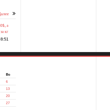
алее
0$, а
за кг
8:51
б
Вс
6
13
20
27