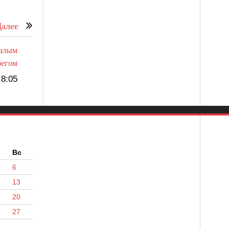
алее
малым
бегом
8:05
б
Вс
6
13
20
27