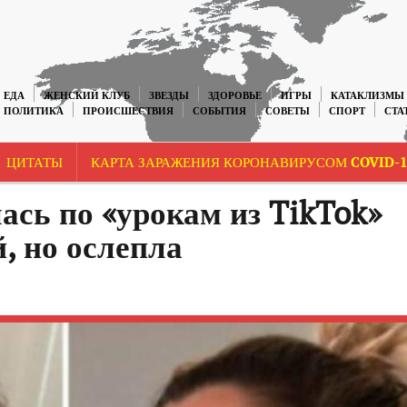
ЕДА
ЖЕНСКИЙ КЛУБ
ЗВЕЗДЫ
ЗДОРОВЬЕ
ИГРЫ
КАТАКЛИЗМЫ
ПОЛИТИКА
ПРОИСШЕСТВИЯ
СОБЫТИЯ
СОВЕТЫ
СПОРТ
СТА
ЦИТАТЫ
КАРТА ЗАРАЖЕНИЯ КОРОНАВИРУСОМ COVID-1
сь по «урокам из TikTok»
, но ослепла