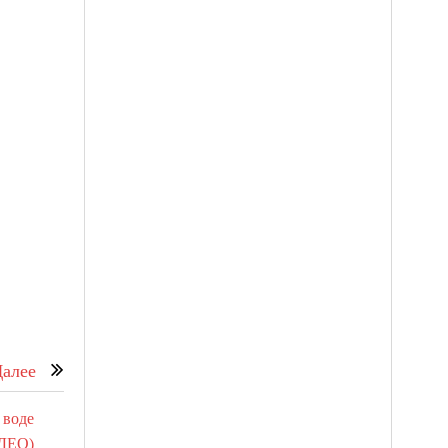
алее
 воде
ДЕО)