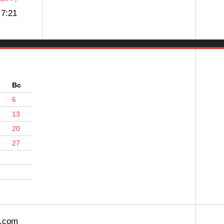
7:21
б
Вс
6
13
20
27
s.com