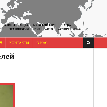
КЛИПЫ
МОДА
МУЖСКОЙ КЛУБ
НАУКА
ТЬИ
ТЕХНОЛОГИИ
ТОП
ФОТО
ФОТОРЕПОРТАЖИ
9
КОНТАКТЫ
О НАС
елей