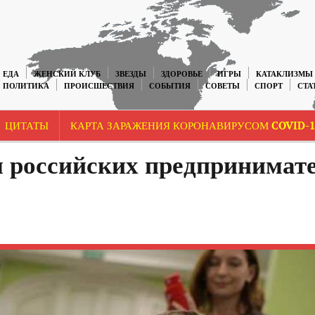
ЕДА
ЖЕНСКИЙ КЛУБ
ЗВЕЗДЫ
ЗДОРОВЬЕ
ИГРЫ
КАТАКЛИЗМЫ
ПОЛИТИКА
ПРОИСШЕСТВИЯ
СОБЫТИЯ
СОВЕТЫ
СПОРТ
СТА
ЦИТАТЫ
КАРТА ЗАРАЖЕНИЯ КОРОНАВИРУСОМ COVID-1
я российских предпринимат