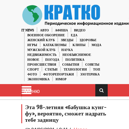
IT NEWS
АВТО
АФИША
ВИДЕО
ВОЕННОЕ ОБОЗРЕНИЕ
ЕДА
ЖЕНСКИЙ КЛУБ
ЗВЕЗДЫ
ЗДОРОВЬЕ
ИГРЫ
КАТАКЛИЗМЫ
КЛИПЫ
МОДА
МУЖСКОЙ КЛУБ
НАУКА
НЕДВИЖИМОСТЬ
НЕОБЪЯСНИМОЕ
НОВОЕ
ПОГОДА
ПОЛИТИКА
ПРОИСШЕСТВИЯ
СОБЫТИЯ
СОВЕТЫ
СПОРТ
СТАТЬИ
ТЕХНОЛОГИИ
ТОП
ФОТО
ФОТОРЕПОРТАЖИ
ЭЗОТЕРИКА
ЭКОНОМИКА
ЮМОР
Меню
Эта 98-летняя «бабушка кунг-
фу», вероятно, сможет надрать
тебе задницу