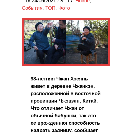
24/06/2021
/
8:11 /
Новое
,
События
,
ТОП
,
Фото
98-летняя Чжан Хэсянь
живет в деревне Чжанкэн,
расположенной в восточной
провинции Чжэцзян, Китай.
Что отличает Чжан от
обычной бабушки, так это
ее врожденная способность
надрать задницу, сообщает