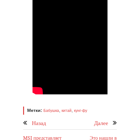
Метки:
,
,
Бабушка
китай
кунг-фу
Назад
Далее
MSI представляет
Это нашли в