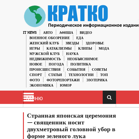
IT NEWS
АВТО
АФИША
ВИДЕО
ВОЕННОЕ ОБОЗРЕНИЕ
ЕДА
ЖЕНСКИЙ КЛУБ
ЗВЕЗДЫ
ЗДОРОВЬЕ
ИГРЫ
КАТАКЛИЗМЫ
КЛИПЫ
МОДА
МУЖСКОЙ КЛУБ
НАУКА
НЕДВИЖИМОСТЬ
НЕОБЪЯСНИМОЕ
НОВОЕ
ПОГОДА
ПОЛИТИКА
ПРОИСШЕСТВИЯ
СОБЫТИЯ
СОВЕТЫ
СПОРТ
СТАТЬИ
ТЕХНОЛОГИИ
ТОП
ФОТО
ФОТОРЕПОРТАЖИ
ЭЗОТЕРИКА
ЭКОНОМИКА
ЮМОР
Меню
Странная японская церемония
— священник носит
двухметровый головной убор в
форме зеленого лука