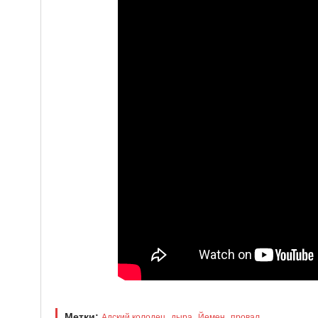
Метки:
,
,
,
Адский колодец
дыра
Йемен
провал