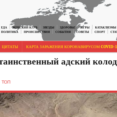
ЕДА
ЖЕНСКИЙ КЛУБ
ЗВЕЗДЫ
ЗДОРОВЬЕ
ИГРЫ
КАТАКЛИЗМЫ
ПОЛИТИКА
ПРОИСШЕСТВИЯ
СОБЫТИЯ
СОВЕТЫ
СПОРТ
СТА
ЦИТАТЫ
КАРТА ЗАРАЖЕНИЯ КОРОНАВИРУСОМ COVID-1
таинственный адский колод
,
ТОП