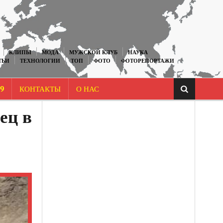
КЛИПЫ
МОДА
МУЖСКОЙ КЛУБ
НАУКА
ТЬИ
ТЕХНОЛОГИИ
ТОП
ФОТО
ФОТОРЕПОРТАЖИ
9
КОНТАКТЫ
О НАС
ец в