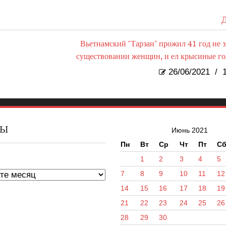
Д
Вьетнамский "Тарзан" прожил 41 год не з
существовании женщин, и ел крысиные г
26/06/2021
/
1
ВЫ
Июнь 2021
Пн
Вт
Ср
Чт
Пт
С
ы
1
2
3
4
5
7
8
9
10
11
12
14
15
16
17
18
19
21
22
23
24
25
26
28
29
30