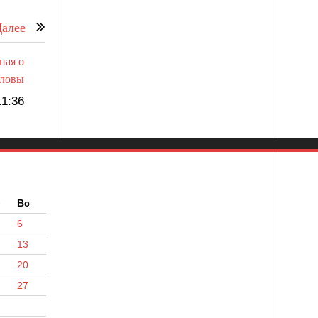
алее
ная о
оловы
1:36
б
Вс
6
13
20
27