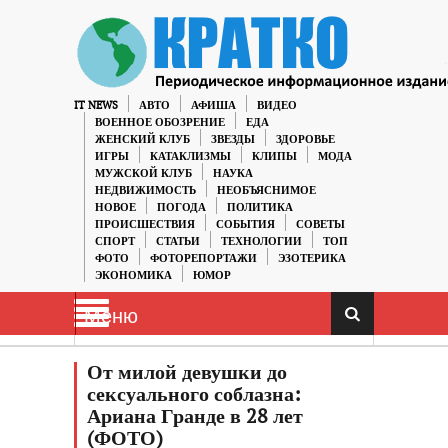
IT NEWS
АВТО
АФИША
ВИДЕО
ВОЕННОЕ ОБОЗРЕНИЕ
ЕДА
ЖЕНСКИЙ КЛУБ
ЗВЕЗДЫ
ЗДОРОВЬЕ
ИГРЫ
КАТАКЛИЗМЫ
КЛИПЫ
МОДА
МУЖСКОЙ КЛУБ
НАУКА
НЕДВИЖИМОСТЬ
НЕОБЪЯСНИМОЕ
НОВОЕ
ПОГОДА
ПОЛИТИКА
ПРОИСШЕСТВИЯ
СОБЫТИЯ
СОВЕТЫ
СПОРТ
СТАТЬИ
ТЕХНОЛОГИИ
ТОП
ФОТО
ФОТОРЕПОРТАЖИ
ЭЗОТЕРИКА
ЭКОНОМИКА
ЮМОР
Меню
От милой девушки до
сексуального соблазна:
Ариана Гранде в 28 лет
(ФОТО)