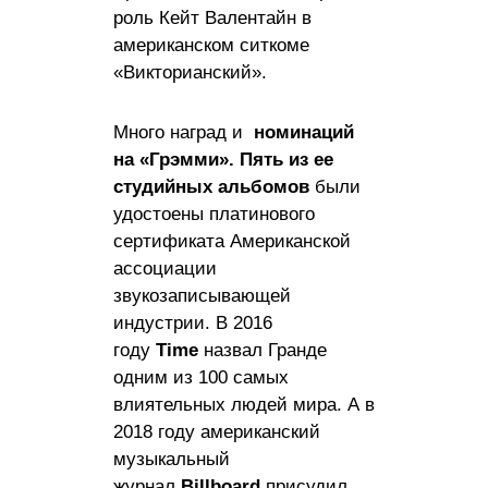
роль Кейт Валентайн в
американском ситкоме
«Викторианский».
Много наград и
номинаций
на «Грэмми». Пять из ее
студийных альбомов
были
удостоены платинового
сертификата Американской
ассоциации
звукозаписывающей
индустрии. В 2016
году
Time
назвал Гранде
одним из 100 самых
влиятельных людей мира. А в
2018 году американский
музыкальный
журнал
Billboard
присудил