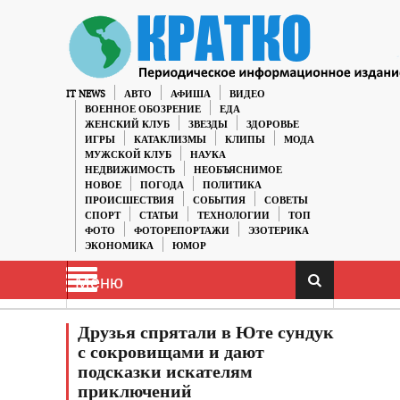
IT NEWS
АВТО
АФИША
ВИДЕО
ВОЕННОЕ ОБОЗРЕНИЕ
ЕДА
ЖЕНСКИЙ КЛУБ
ЗВЕЗДЫ
ЗДОРОВЬЕ
ИГРЫ
КАТАКЛИЗМЫ
КЛИПЫ
МОДА
МУЖСКОЙ КЛУБ
НАУКА
НЕДВИЖИМОСТЬ
НЕОБЪЯСНИМОЕ
НОВОЕ
ПОГОДА
ПОЛИТИКА
ПРОИСШЕСТВИЯ
СОБЫТИЯ
СОВЕТЫ
СПОРТ
СТАТЬИ
ТЕХНОЛОГИИ
ТОП
ФОТО
ФОТОРЕПОРТАЖИ
ЭЗОТЕРИКА
ЭКОНОМИКА
ЮМОР
Меню
Друзья спрятали в Юте сундук
с сокровищами и дают
подсказки искателям
приключений