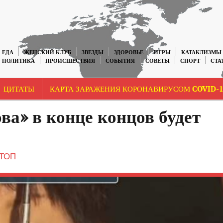
ЕДА
ЖЕНСКИЙ КЛУБ
ЗВЕЗДЫ
ЗДОРОВЬЕ
ИГРЫ
КАТАКЛИЗМЫ
ПОЛИТИКА
ПРОИСШЕСТВИЯ
СОБЫТИЯ
СОВЕТЫ
СПОРТ
СТА
ЦИТАТЫ
КАРТА ЗАРАЖЕНИЯ КОРОНАВИРУСОМ COVID-1
ва» в конце концов будет
ТОП