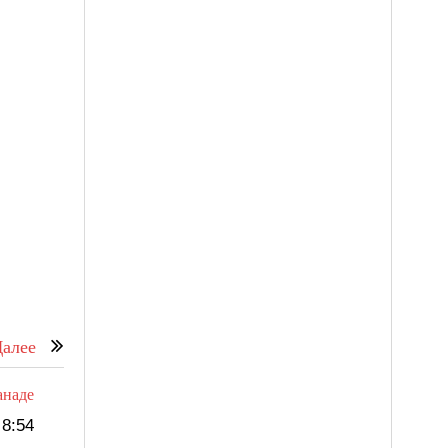
алее
анаде
8:54