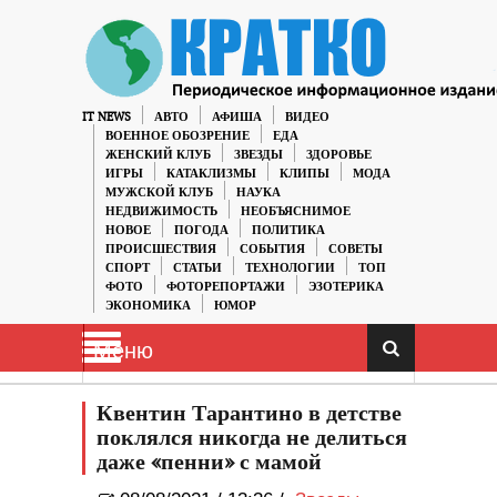
IT NEWS
АВТО
АФИША
ВИДЕО
ВОЕННОЕ ОБОЗРЕНИЕ
ЕДА
ЖЕНСКИЙ КЛУБ
ЗВЕЗДЫ
ЗДОРОВЬЕ
ИГРЫ
КАТАКЛИЗМЫ
КЛИПЫ
МОДА
МУЖСКОЙ КЛУБ
НАУКА
НЕДВИЖИМОСТЬ
НЕОБЪЯСНИМОЕ
НОВОЕ
ПОГОДА
ПОЛИТИКА
ПРОИСШЕСТВИЯ
СОБЫТИЯ
СОВЕТЫ
СПОРТ
СТАТЬИ
ТЕХНОЛОГИИ
ТОП
ФОТО
ФОТОРЕПОРТАЖИ
ЭЗОТЕРИКА
ЭКОНОМИКА
ЮМОР
Меню
Квентин Тарантино в детстве
поклялся никогда не делиться
даже «пенни» с мамой