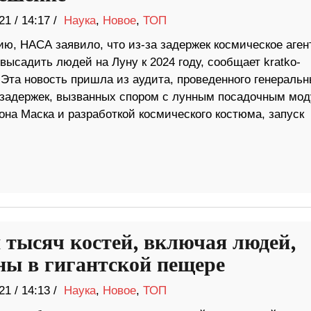
21
/
14:17 /
Наука
,
Новое
,
ТОП
ию, НАСА заявило, что из-за задержек космическое аген
высадить людей на Луну к 2024 году, сообщает kratko-
 Эта новость пришла из аудита, проведенного генераль
а задержек, вызванных спором с лунным посадочным мо
на Маска и разработкой космического костюма, запуск
 тысяч костей, включая людей,
ны в гигантской пещере
21
/
14:13 /
Наука
,
Новое
,
ТОП