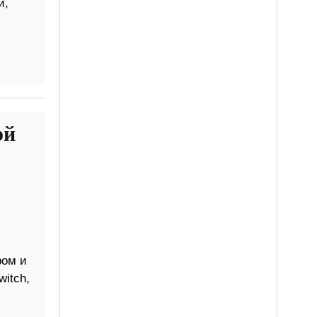
и,
ой
-
ром и
itch,