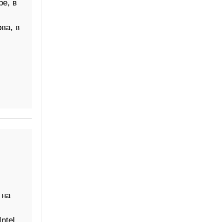
е, в
ва, в
 на
ntel