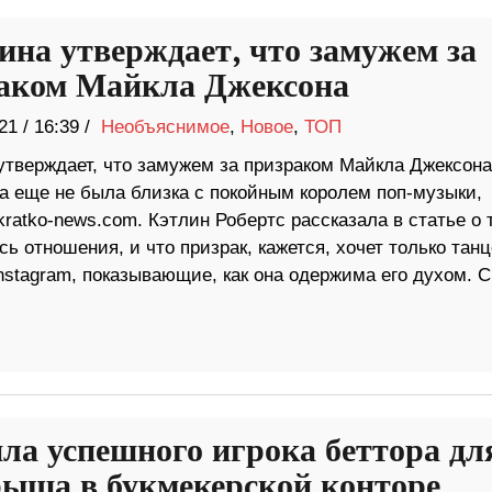
на утверждает, что замужем за
аком Майкла Джексона
21
/
16:39 /
Необъяснимое
,
Новое
,
ТОП
тверждает, что замужем за призраком Майкла Джексона,
на еще не была близка с покойным королем поп-музыки,
ratko-news.com. Кэтлин Робертс рассказала в статье о 
сь отношения, и что призрак, кажется, хочет только тан
Instagram, показывающие, как она одержима его духом. С
ла успешного игрока беттора дл
ыша в букмекерской конторе