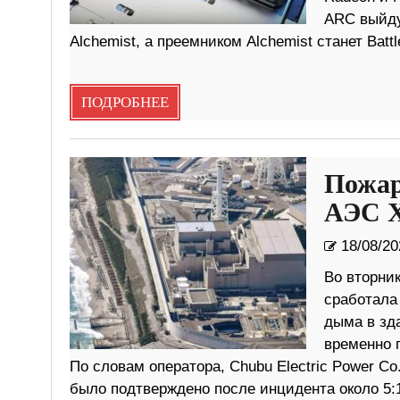
ARC выйду
Alchemist, а преемником Alchemist станет Battl
ПОДРОБНЕЕ
Пожар
АЭС Х
18/08/20
Во вторни
сработала
дыма в зд
временно 
По словам оператора, Chubu Electric Power Co
было подтверждено после инцидента около 5:1