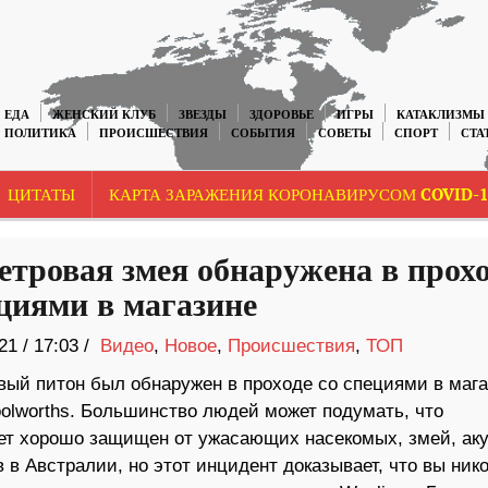
ЕДА
ЖЕНСКИЙ КЛУБ
ЗВЕЗДЫ
ЗДОРОВЬЕ
ИГРЫ
КАТАКЛИЗМЫ
ПОЛИТИКА
ПРОИСШЕСТВИЯ
СОБЫТИЯ
СОВЕТЫ
СПОРТ
СТА
ЦИТАТЫ
КАРТА ЗАРАЖЕНИЯ КОРОНАВИРУСОМ COVID-1
етровая змея обнаружена в прохо
ециями в магазине
21
/
17:03 /
Видео
,
Новое
,
Происшествия
,
ТОП
вый питон был обнаружен в проходе со специями в маг
olworths. Большинство людей может подумать, что
ет хорошо защищен от ужасающих насекомых, змей, аку
 в Австралии, но этот инцидент доказывает, что вы нико