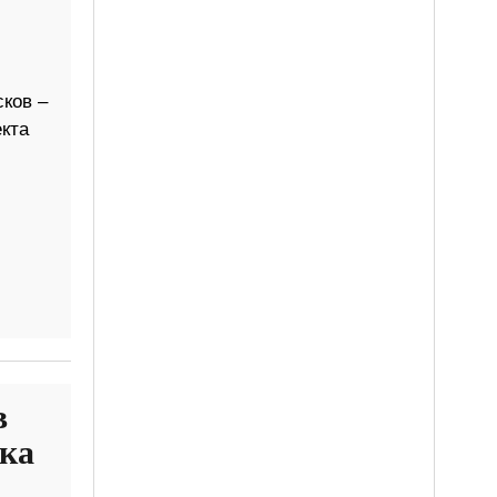
сков –
кта
в
ска