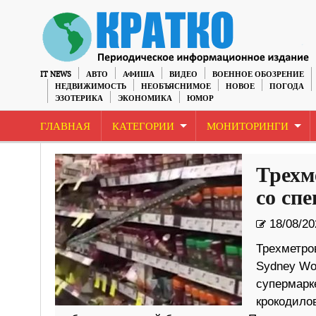
IT NEWS
АВТО
АФИША
ВИДЕО
ВОЕННОЕ ОБОЗРЕНИЕ
НЕДВИЖИМОСТЬ
НЕОБЪЯСНИМОЕ
НОВОЕ
ПОГОДА
ЭЗОТЕРИКА
ЭКОНОМИКА
ЮМОР
ГЛАВНАЯ
КАТЕГОРИИ
МОНИТОРИНГИ
Трехм
со сп
18/08/20
Трехметро
Sydney Wo
супермарк
крокодилов