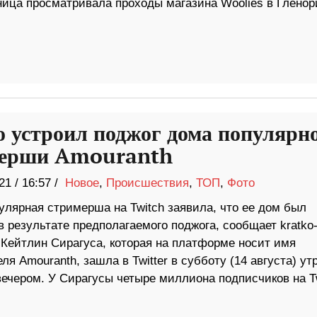
ница просматривала проходы магазина Woolies в Гленор
о устроил поджог дома популярн
мерши Amouranth
21
/
16:57 /
Новое
,
Происшествия
,
ТОП
,
Фото
улярная стримерша на Twitch заявила, что ее дом был
в результате предполагаемого поджога, сообщает kratko
 Кейтлин Сирагуса, которая на платформе носит имя
ля Amouranth, зашла в Twitter в субботу (14 августа) ут
вечером. У Сирагусы четыре миллиона подписчиков на Tw