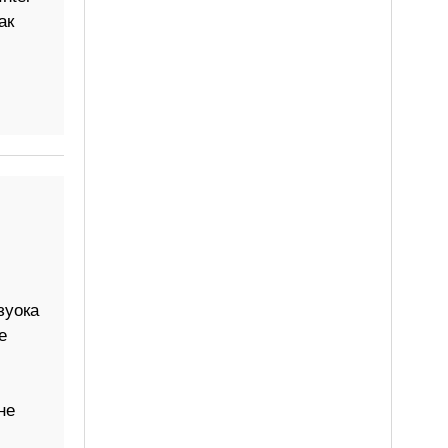
ак
зуока
е
не