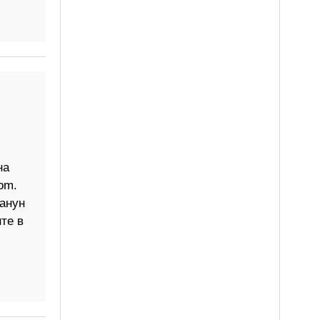
на
om.
анун
те в