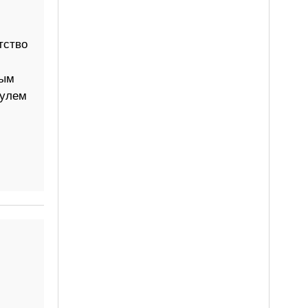
тство
ным
дулем