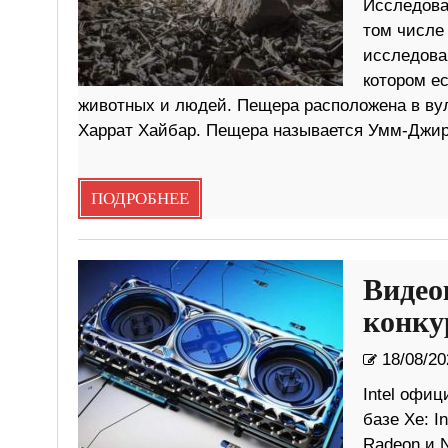
Исследова
том числе 
исследова
котором е
животных и людей. Пещера расположена в ву
Харрат Хайбар. Пещера называется Умм-Джирс
ПОДРОБНЕЕ
Видео
конку
18/08/20
Intel офи
базе Xe: I
Radeon и N