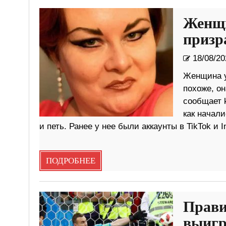
Женщи
призр
18/08/20
Женщина у
похоже, о
сообщает k
как начали
и петь. Ранее у нее были аккаунты в TikTok и 
ПОДРОБНЕЕ
Прави
выигр