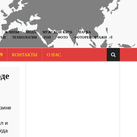
КЛИПЫ
МОДА
МУЖСКОЙ КЛУБ
НАУКА
ТЬИ
ТЕХНОЛОГИИ
ТОП
ФОТО
ФОТОРЕПОРТАЖИ
9
КОНТАКТЫ
О НАС
де
азине
л и
гда