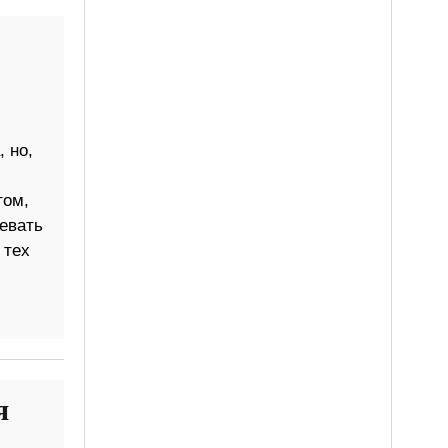
 но,
том,
цевать
 тех
я