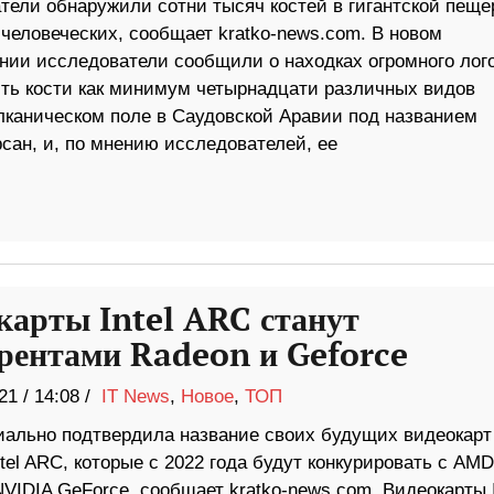
тели обнаружили сотни тысяч костей в гигантской пещер
человеческих, сообщает kratko-news.com. В новом
нии исследователи сообщили о находках огромного лого
сть кости как минимум четырнадцати различных видов
лканическом поле в Саудовской Аравии под названием
ан, и, по мнению исследователей, ее
карты Intel ARC станут
рентами Radeon и Geforce
21
/
14:08 /
IT News
,
Новое
,
ТОП
циально подтвердила название своих будущих видеокарт
ntel ARC, которые с 2022 года будут конкурировать с AMD
VIDIA GeForce, сообщает kratko-news.com. Видеокарты I