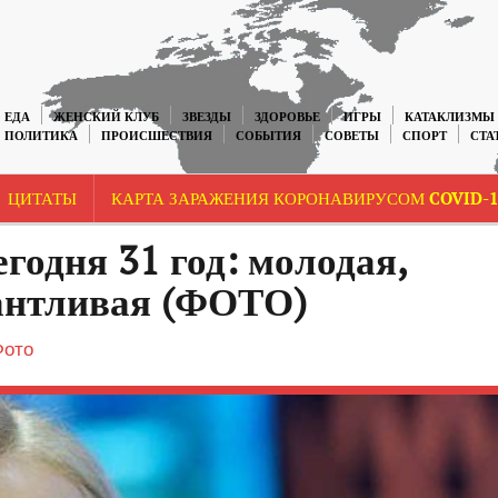
ЕДА
ЖЕНСКИЙ КЛУБ
ЗВЕЗДЫ
ЗДОРОВЬЕ
ИГРЫ
КАТАКЛИЗМЫ
ПОЛИТИКА
ПРОИСШЕСТВИЯ
СОБЫТИЯ
СОВЕТЫ
СПОРТ
СТА
ЦИТАТЫ
КАРТА ЗАРАЖЕНИЯ КОРОНАВИРУСОМ COVID-1
годня 31 год: молодая,
лантливая (ФОТО)
Фото