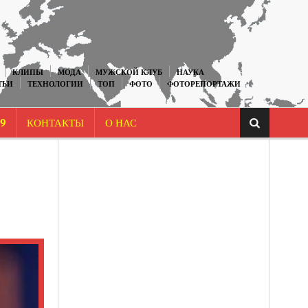
КЛИПЫ
МОДА
МУЖСКОЙ КЛУБ
НАУКА
ТЬИ
ТЕХНОЛОГИИ
ТОП
ФОТО
ФОТОРЕПОРТАЖИ
9
КОНТАКТЫ
О НАС