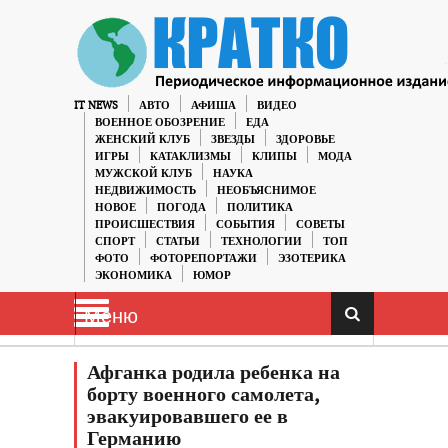
IT NEWS
АВТО
АФИША
ВИДЕО
ВОЕННОЕ ОБОЗРЕНИЕ
ЕДА
ЖЕНСКИЙ КЛУБ
ЗВЕЗДЫ
ЗДОРОВЬЕ
ИГРЫ
КАТАКЛИЗМЫ
КЛИПЫ
МОДА
МУЖСКОЙ КЛУБ
НАУКА
НЕДВИЖИМОСТЬ
НЕОБЪЯСНИМОЕ
НОВОЕ
ПОГОДА
ПОЛИТИКА
ПРОИСШЕСТВИЯ
СОБЫТИЯ
СОВЕТЫ
СПОРТ
СТАТЬИ
ТЕХНОЛОГИИ
ТОП
ФОТО
ФОТОРЕПОРТАЖИ
ЭЗОТЕРИКА
ЭКОНОМИКА
ЮМОР
Меню
Афганка родила ребенка на
борту военного самолета,
эвакуировавшего ее в
Германию