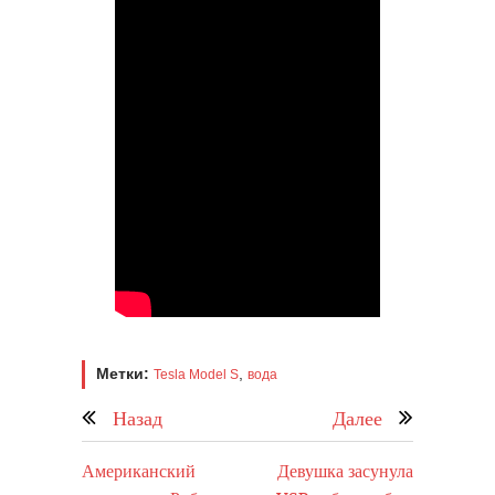
Метки:
,
Tesla Model S
вода
Назад
Далее
Американский
Девушка засунула