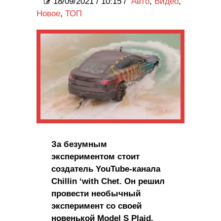
18/09/2021
/
10:15 /
Авто
,
Видео
,
Новое
,
ТОП
За безумным
экспериментом стоит
создатель YouTube-канала
Chillin ‘with Chet. Он решил
провести необычный
эксперимент со своей
новенькой Model S Plaid,