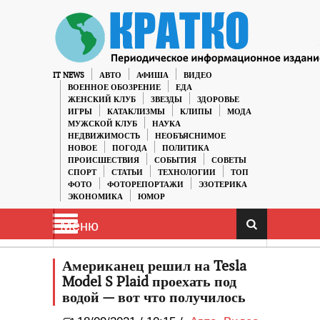
IT NEWS
АВТО
АФИША
ВИДЕО
ВОЕННОЕ ОБОЗРЕНИЕ
ЕДА
ЖЕНСКИЙ КЛУБ
ЗВЕЗДЫ
ЗДОРОВЬЕ
ИГРЫ
КАТАКЛИЗМЫ
КЛИПЫ
МОДА
МУЖСКОЙ КЛУБ
НАУКА
НЕДВИЖИМОСТЬ
НЕОБЪЯСНИМОЕ
НОВОЕ
ПОГОДА
ПОЛИТИКА
ПРОИСШЕСТВИЯ
СОБЫТИЯ
СОВЕТЫ
СПОРТ
СТАТЬИ
ТЕХНОЛОГИИ
ТОП
ФОТО
ФОТОРЕПОРТАЖИ
ЭЗОТЕРИКА
ЭКОНОМИКА
ЮМОР
Меню
Американец решил на Tesla
Model S Plaid проехать под
водой — вот что получилось