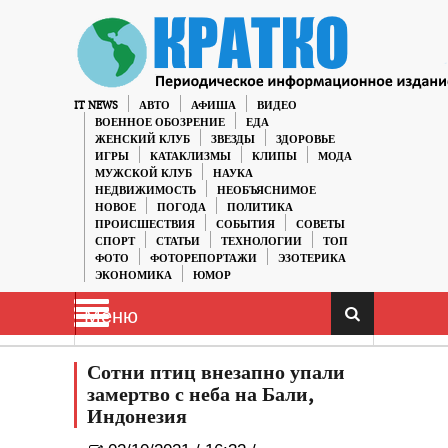
IT NEWS
АВТО
АФИША
ВИДЕО
ВОЕННОЕ ОБОЗРЕНИЕ
ЕДА
ЖЕНСКИЙ КЛУБ
ЗВЕЗДЫ
ЗДОРОВЬЕ
ИГРЫ
КАТАКЛИЗМЫ
КЛИПЫ
МОДА
МУЖСКОЙ КЛУБ
НАУКА
НЕДВИЖИМОСТЬ
НЕОБЪЯСНИМОЕ
НОВОЕ
ПОГОДА
ПОЛИТИКА
ПРОИСШЕСТВИЯ
СОБЫТИЯ
СОВЕТЫ
СПОРТ
СТАТЬИ
ТЕХНОЛОГИИ
ТОП
ФОТО
ФОТОРЕПОРТАЖИ
ЭЗОТЕРИКА
ЭКОНОМИКА
ЮМОР
Меню
Сотни птиц внезапно упали
замертво с неба на Бали,
Индонезия