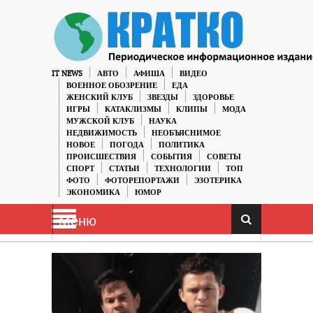
IT NEWS
АВТО
АФИША
ВИДЕО
ВОЕННОЕ ОБОЗРЕНИЕ
ЕДА
ЖЕНСКИЙ КЛУБ
ЗВЕЗДЫ
ЗДОРОВЬЕ
ИГРЫ
КАТАКЛИЗМЫ
КЛИПЫ
МОДА
МУЖСКОЙ КЛУБ
НАУКА
НЕДВИЖИМОСТЬ
НЕОБЪЯСНИМОЕ
НОВОЕ
ПОГОДА
ПОЛИТИКА
ПРОИСШЕСТВИЯ
СОБЫТИЯ
СОВЕТЫ
СПОРТ
СТАТЬИ
ТЕХНОЛОГИИ
ТОП
ФОТО
ФОТОРЕПОРТАЖИ
ЭЗОТЕРИКА
ЭКОНОМИКА
ЮМОР
Меню