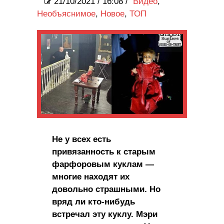
21/10/2021
/
16:08 /
Видео
,
Необъяснимое
,
Новое
,
ТОП
Не у всех есть
привязанность к старым
фарфоровым куклам —
многие находят их
довольно страшными. Но
вряд ли кто-нибудь
встречал эту куклу. Мэри