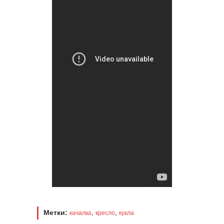
Метки:
,
,
качалка
кресло
кукла