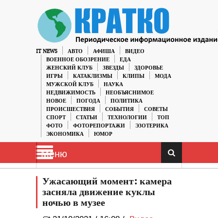
IT NEWS
АВТО
АФИША
ВИДЕО
ВОЕННОЕ ОБОЗРЕНИЕ
ЕДА
ЖЕНСКИЙ КЛУБ
ЗВЕЗДЫ
ЗДОРОВЬЕ
ИГРЫ
КАТАКЛИЗМЫ
КЛИПЫ
МОДА
МУЖСКОЙ КЛУБ
НАУКА
НЕДВИЖИМОСТЬ
НЕОБЪЯСНИМОЕ
НОВОЕ
ПОГОДА
ПОЛИТИКА
ПРОИСШЕСТВИЯ
СОБЫТИЯ
СОВЕТЫ
СПОРТ
СТАТЬИ
ТЕХНОЛОГИИ
ТОП
ФОТО
ФОТОРЕПОРТАЖИ
ЭЗОТЕРИКА
ЭКОНОМИКА
ЮМОР
Меню
Ужасающий момент: камера
засняла движение куклы
ночью в музее