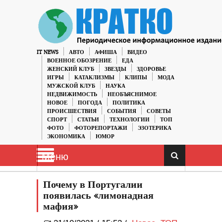
IT NEWS
АВТО
АФИША
ВИДЕО
ВОЕННОЕ ОБОЗРЕНИЕ
ЕДА
ЖЕНСКИЙ КЛУБ
ЗВЕЗДЫ
ЗДОРОВЬЕ
ИГРЫ
КАТАКЛИЗМЫ
КЛИПЫ
МОДА
МУЖСКОЙ КЛУБ
НАУКА
НЕДВИЖИМОСТЬ
НЕОБЪЯСНИМОЕ
НОВОЕ
ПОГОДА
ПОЛИТИКА
ПРОИСШЕСТВИЯ
СОБЫТИЯ
СОВЕТЫ
СПОРТ
СТАТЬИ
ТЕХНОЛОГИИ
ТОП
ФОТО
ФОТОРЕПОРТАЖИ
ЭЗОТЕРИКА
ЭКОНОМИКА
ЮМОР
Меню
Почему в Португалии
появилась «лимонадная
мафия»