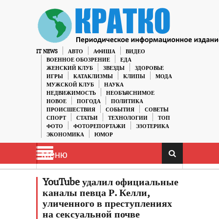
IT NEWS
АВТО
АФИША
ВИДЕО
ВОЕННОЕ ОБОЗРЕНИЕ
ЕДА
ЖЕНСКИЙ КЛУБ
ЗВЕЗДЫ
ЗДОРОВЬЕ
ИГРЫ
КАТАКЛИЗМЫ
КЛИПЫ
МОДА
МУЖСКОЙ КЛУБ
НАУКА
НЕДВИЖИМОСТЬ
НЕОБЪЯСНИМОЕ
НОВОЕ
ПОГОДА
ПОЛИТИКА
ПРОИСШЕСТВИЯ
СОБЫТИЯ
СОВЕТЫ
СПОРТ
СТАТЬИ
ТЕХНОЛОГИИ
ТОП
ФОТО
ФОТОРЕПОРТАЖИ
ЭЗОТЕРИКА
ЭКОНОМИКА
ЮМОР
Меню
YouTube удалил официальные
каналы певца Р. Келли,
уличенного в преступлениях
на сексуальной почве