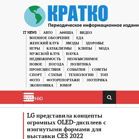
IT NEWS
АВТО
АФИША
ВИДЕО
ВОЕННОЕ ОБОЗРЕНИЕ
ЕДА
ЖЕНСКИЙ КЛУБ
ЗВЕЗДЫ
ЗДОРОВЬЕ
ИГРЫ
КАТАКЛИЗМЫ
КЛИПЫ
МОДА
МУЖСКОЙ КЛУБ
НАУКА
НЕДВИЖИМОСТЬ
НЕОБЪЯСНИМОЕ
НОВОЕ
ПОГОДА
ПОЛИТИКА
ПРОИСШЕСТВИЯ
СОБЫТИЯ
СОВЕТЫ
СПОРТ
СТАТЬИ
ТЕХНОЛОГИИ
ТОП
ФОТО
ФОТОРЕПОРТАЖИ
ЭЗОТЕРИКА
ЭКОНОМИКА
ЮМОР
Меню
LG представила концепты
огромных OLED-дисплеев с
изогнутыми формами для
выставки CES 2022