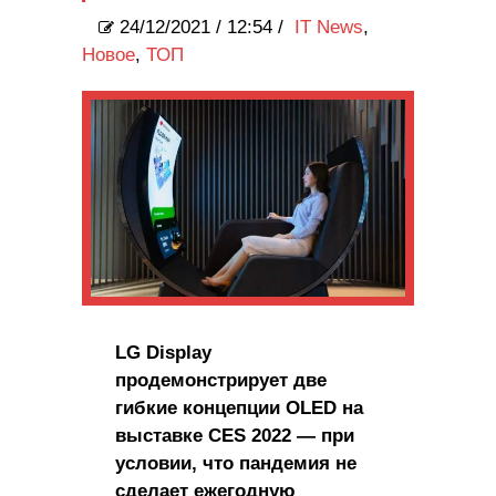
24/12/2021
/
12:54 /
IT News
,
Новое
,
ТОП
LG Display
продемонстрирует две
гибкие концепции OLED на
выставке CES 2022 — при
условии, что пандемия не
сделает ежегодную