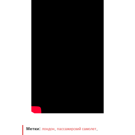
Метки:
,
,
лондон
пассажирский самолет