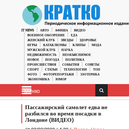
IT NEWS
АВТО
АФИША
ВИДЕО
ВОЕННОЕ ОБОЗРЕНИЕ
ЕДА
ЖЕНСКИЙ КЛУБ
ЗВЕЗДЫ
ЗДОРОВЬЕ
ИГРЫ
КАТАКЛИЗМЫ
КЛИПЫ
МОДА
МУЖСКОЙ КЛУБ
НАУКА
НЕДВИЖИМОСТЬ
НЕОБЪЯСНИМОЕ
НОВОЕ
ПОГОДА
ПОЛИТИКА
ПРОИСШЕСТВИЯ
СОБЫТИЯ
СОВЕТЫ
СПОРТ
СТАТЬИ
ТЕХНОЛОГИИ
ТОП
ФОТО
ФОТОРЕПОРТАЖИ
ЭЗОТЕРИКА
ЭКОНОМИКА
ЮМОР
Меню
Пассажирский самолет едва не
разбился во время посадки в
Лондоне (ВИДЕО)