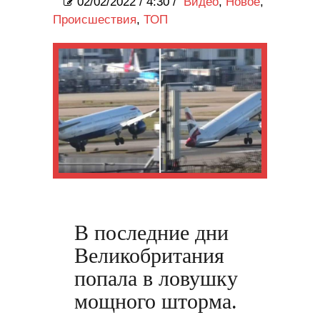
02/02/2022
/
4:30 /
Видео
,
Новое
,
Происшествия
,
ТОП
В последние дни
Великобритания
попала в ловушку
мощного шторма.