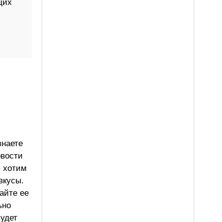
щих
знаете
овости
ы хотим
вкусы.
айте ее
ьно
будет