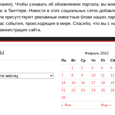
лании). Чтобы узнавать об обновлениях портала, вы мо
ас в Твиттере. Новости в этих социальных сетях добав
але присутствуют рекламные новостные блоки наших пар
ас события, происходящие в мире. Спасибо, что вы с н
министрация сайта.
ВЫ
Февраль 2022
Пн
Вт
Ср
Чт
Пт
С
ы
1
2
3
4
5
7
8
9
10
11
12
14
15
16
17
18
19
21
22
23
24
25
26
28
« Янв
Мар »