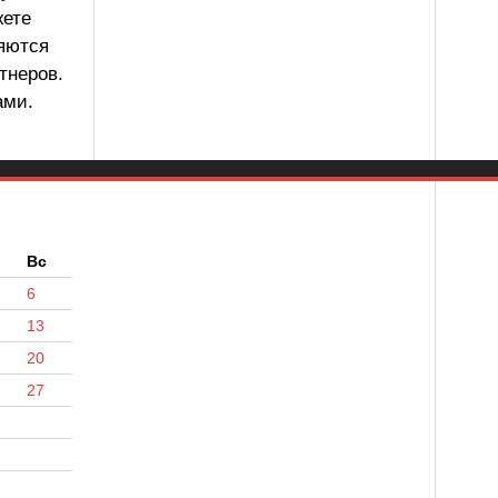
жете
ляются
тнеров.
ами.
б
Вс
6
13
20
27