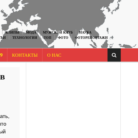
КЛИПЫ
МОДА
МУЖСКОЙ КЛУБ
НАУКА
ТЬИ
ТЕХНОЛОГИИ
ТОП
ФОТО
ФОТОРЕПОРТАЖИ
9
КОНТАКТЫ
О НАС
 в
ать,
что
ный