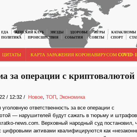
ЕДА
ЖЕНСКИЙ КЛУБ
ЗВЕЗДЫ
ЗДОРОВЬЕ
ИГРЫ
КАТАКЛИЗМЫ
ПОЛИТИКА
ПРОИСШЕСТВИЯ
СОБЫТИЯ
СОВЕТЫ
СПОРТ
СТА
ЦИТАТЫ
КАРТА ЗАРАЖЕНИЯ КОРОНАВИРУСОМ COVID-1
а за операции с криптовалютой
22
/
12:32 /
Новое
,
ТОП
,
Экономика
 уголовную ответственность за все операции с
ютой — нарушителей будут сажать в тюрьму и штрафов
kratko-news.com. Верховный народный суд постановил, 
с цифровыми активами квалифицируются как «незакон