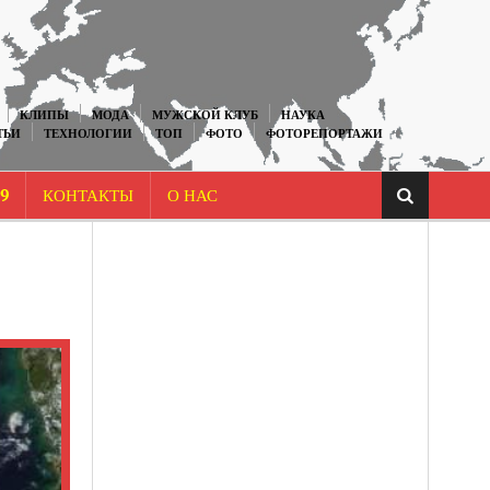
КЛИПЫ
МОДА
МУЖСКОЙ КЛУБ
НАУКА
ТЬИ
ТЕХНОЛОГИИ
ТОП
ФОТО
ФОТОРЕПОРТАЖИ
9
КОНТАКТЫ
О НАС