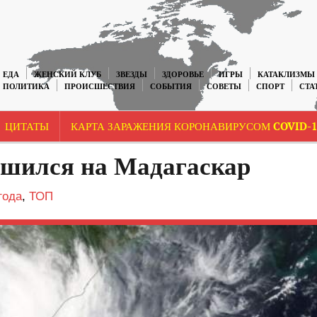
ЕДА
ЖЕНСКИЙ КЛУБ
ЗВЕЗДЫ
ЗДОРОВЬЕ
ИГРЫ
КАТАКЛИЗМЫ
ПОЛИТИКА
ПРОИСШЕСТВИЯ
СОБЫТИЯ
СОВЕТЫ
СПОРТ
СТА
ЦИТАТЫ
КАРТА ЗАРАЖЕНИЯ КОРОНАВИРУСОМ COVID-1
шился на Мадагаскар
года
,
ТОП