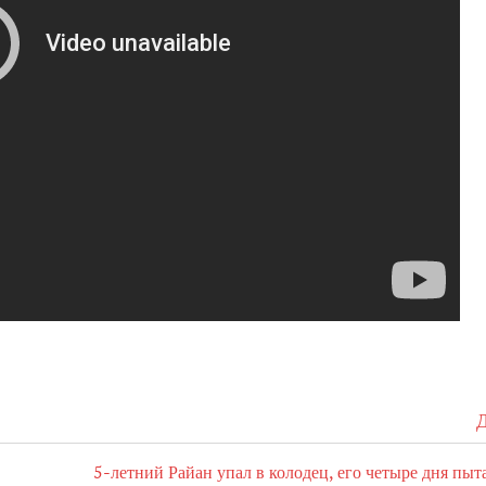
Д
5-летний Райан упал в колодец, его четыре дня пыт