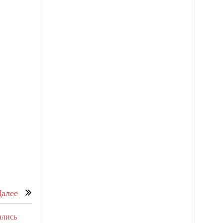
алее
ались