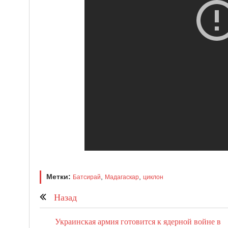
Метки:
,
,
Батсирай
Мадагаскар
циклон
Назад
Украинская армия готовится к ядерной войне в