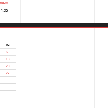
ртвым
4:22
б
Вс
6
13
20
27