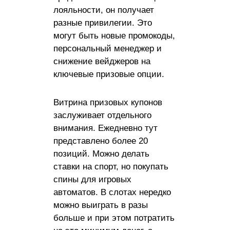
лояльности, он получает
разные привилегии. Это
могут быть новые промокоды,
персональный менеджер и
снижение вейджеров на
ключевые призовые опции.
Витрина призовых купонов
заслуживает отдельного
внимания. Ежедневно тут
представлено более 20
позиций. Можно делать
ставки на спорт, но покупать
спины для игровых
автоматов. В слотах нередко
можно выиграть в разы
больше и при этом потратить