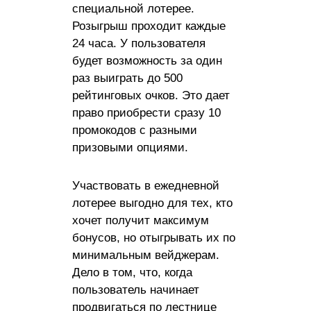
специальной лотерее.
Розыгрыш проходит каждые
24 часа. У пользователя
будет возможность за один
раз выиграть до 500
рейтинговых очков. Это дает
право приобрести сразу 10
промокодов с разными
призовыми опциями.
Участвовать в ежедневной
лотерее выгодно для тех, кто
хочет получит максимум
бонусов, но отыгрывать их по
минимальным вейджерам.
Дело в том, что, когда
пользователь начинает
продвигаться по лестнице