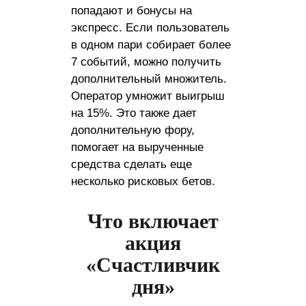
попадают и бонусы на
экспресс. Если пользователь
в одном пари собирает более
7 событий, можно получить
дополнительный множитель.
Оператор умножит выигрыш
на 15%. Это также дает
дополнительную фору,
помогает на вырученные
средства сделать еще
несколько рисковых бетов.
Что включает
акция
«Счастливчик
дня»