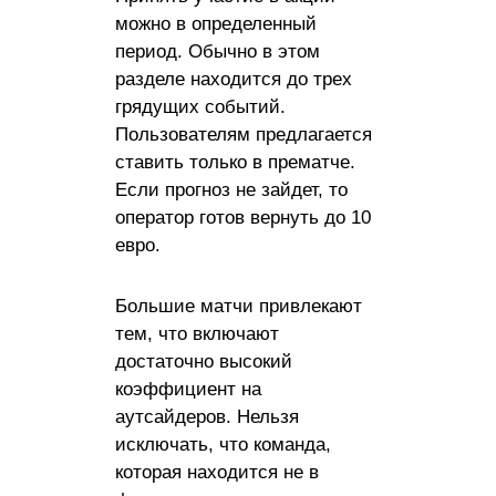
можно в определенный
период. Обычно в этом
разделе находится до трех
грядущих событий.
Пользователям предлагается
ставить только в прематче.
Если прогноз не зайдет, то
оператор готов вернуть до 10
евро.
Большие матчи привлекают
тем, что включают
достаточно высокий
коэффициент на
аутсайдеров. Нельзя
исключать, что команда,
которая находится не в