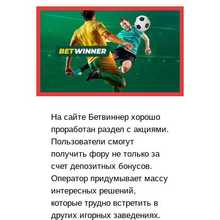
На сайте Бетвиннер хорошо
проработан раздел с акциями.
Пользователи смогут
получить фору не только за
счет депозитных бонусов.
Оператор придумывает массу
интересных решений,
которые трудно встретить в
других игорных заведениях.