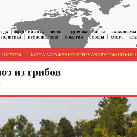
ЕДА
ЖЕНСКИЙ КЛУБ
ЗВЕЗДЫ
ЗДОРОВЬЕ
ИГРЫ
КАТАКЛИЗМЫ
ПОЛИТИКА
ПРОИСШЕСТВИЯ
СОБЫТИЯ
СОВЕТЫ
СПОРТ
СТА
ЦИТАТЫ
КАРТА ЗАРАЖЕНИЯ КОРОНАВИРУСОМ COVID-1
оэ из грибов
П