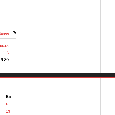
алее
пасти
вид
6:30
б
Вс
6
13