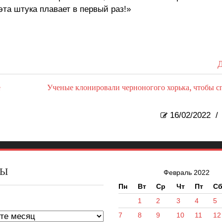
эта штука плавает в первый раз!»
Д
е
Ученые клонировали черноногого хорька, чтобы с
16/02/2022
/
ВЫ
Февраль 2022
Пн
Вт
Ср
Чт
Пт
С
ы
1
2
3
4
5
7
8
9
10
11
12