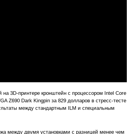
 на 3D-принтере кронштейн с процессором Intel Core
GA Z690 Dark Kingpin за 829 долларов в стресс-тесте
зультаты между стандартным ILM и специальным
ожа между двумя установками с разницей менее чем