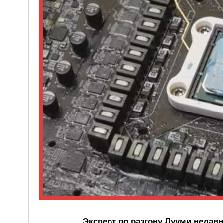
Эксперт по разгону Лууми недавн