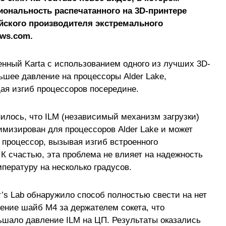
иональность распечатанного на 3D-принтере
йского производителя экстремального
ews.com.
нный Karta с использованием одного из лучших 3D-
ьшее давление на процессоры Alder Lake,
щая изгиб процессоров посередине.
лось, что ILM (независимый механизм загрузки)
тимизирован для процессоров Alder Lake и может
 процессор, вызывая изгиб встроенного
К счастью, эта проблема не влияет на надежность
мпературу на несколько градусов.
’s Lab обнаружило способ полностью свести на нет
ние шайб M4 за держателем сокета, что
ьшало давление ILM на ЦП. Результаты оказались