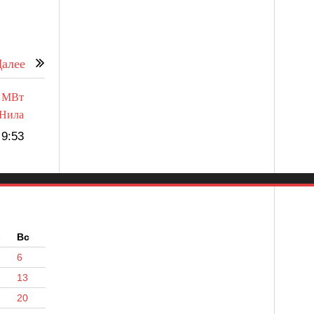
алее
0 МВт
 Нила
9:53
б
Вс
6
13
20