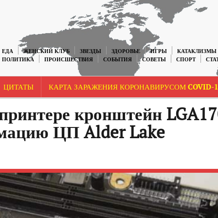
ЕДА
ЖЕНСКИЙ КЛУБ
ЗВЕЗДЫ
ЗДОРОВЬЕ
ИГРЫ
КАТАКЛИЗМЫ
ПОЛИТИКА
ПРОИСШЕСТВИЯ
СОБЫТИЯ
СОВЕТЫ
СПОРТ
СТА
ЦИТАТЫ
КАРТА ЗАРАЖЕНИЯ КОРОНАВИРУСОМ COVID-1
принтере кронштейн LGA17
мацию ЦП Alder Lake