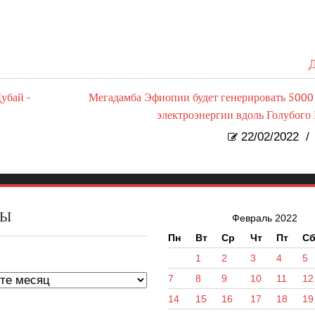
Д
убай -
Мегадамба Эфиопии будет генерировать 500
электроэнергии вдоль Голубого
22/02/2022
/
ВЫ
Февраль 2022
Пн
Вт
Ср
Чт
Пт
С
ы
1
2
3
4
5
7
8
9
10
11
12
14
15
16
17
18
19