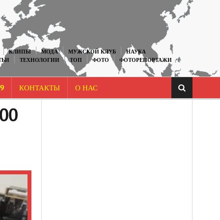
КЛИПЫ
МОДА
МУЖСКОЙ КЛУБ
НАУКА
ТЬИ
ТЕХНОЛОГИИ
ТОП
ФОТО
ФОТОРЕПОРТАЖИ
9
КОНТАКТЫ
О НАС
00