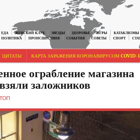
ЕДА
ЖЕНСКИЙ КЛУБ
ЗВЕЗДЫ
ЗДОРОВЬЕ
ИГРЫ
КАТАКЛИЗМЫ
ПОЛИТИКА
ПРОИСШЕСТВИЯ
СОБЫТИЯ
СОВЕТЫ
СПОРТ
СТА
ЦИТАТЫ
КАРТА ЗАРАЖЕНИЯ КОРОНАВИРУСОМ COVID-1
енное ограбление магазина
 взяли заложников
ТОП