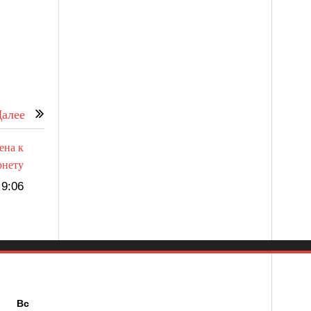
алее
ена к
рнету
9:06
б
Вс