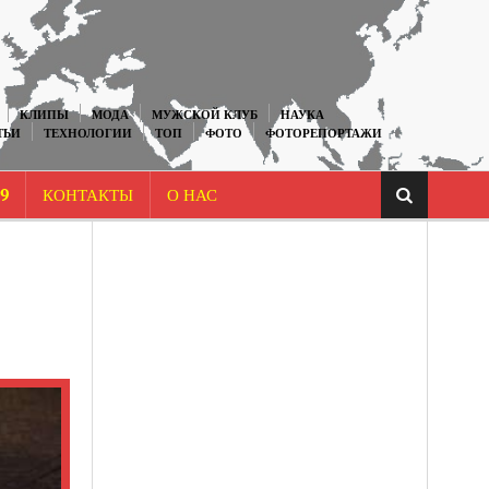
КЛИПЫ
МОДА
МУЖСКОЙ КЛУБ
НАУКА
ТЬИ
ТЕХНОЛОГИИ
ТОП
ФОТО
ФОТОРЕПОРТАЖИ
9
КОНТАКТЫ
О НАС