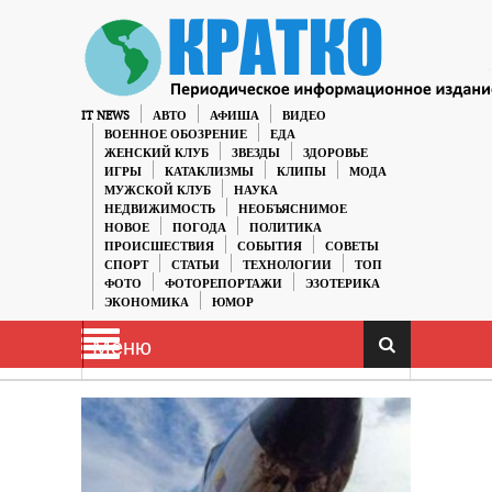
IT NEWS
АВТО
АФИША
ВИДЕО
ВОЕННОЕ ОБОЗРЕНИЕ
ЕДА
ЖЕНСКИЙ КЛУБ
ЗВЕЗДЫ
ЗДОРОВЬЕ
ИГРЫ
КАТАКЛИЗМЫ
КЛИПЫ
МОДА
МУЖСКОЙ КЛУБ
НАУКА
НЕДВИЖИМОСТЬ
НЕОБЪЯСНИМОЕ
НОВОЕ
ПОГОДА
ПОЛИТИКА
ПРОИСШЕСТВИЯ
СОБЫТИЯ
СОВЕТЫ
СПОРТ
СТАТЬИ
ТЕХНОЛОГИИ
ТОП
ФОТО
ФОТОРЕПОРТАЖИ
ЭЗОТЕРИКА
ЭКОНОМИКА
ЮМОР
Меню