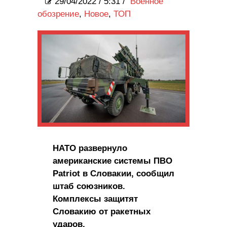
29/04/2022
/
5:31 /
Военное
обозрение
,
Новое
,
ТОП
НАТО развернуло
американские системы ПВО
Patriot в Словакии, сообщил
штаб союзников.
Комплексы защитят
Словакию от ракетных
ударов.