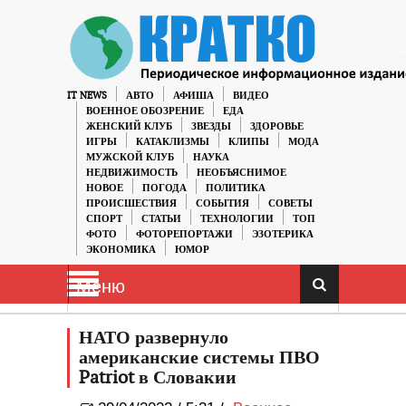
IT NEWS
АВТО
АФИША
ВИДЕО
ВОЕННОЕ ОБОЗРЕНИЕ
ЕДА
ЖЕНСКИЙ КЛУБ
ЗВЕЗДЫ
ЗДОРОВЬЕ
ИГРЫ
КАТАКЛИЗМЫ
КЛИПЫ
МОДА
МУЖСКОЙ КЛУБ
НАУКА
НЕДВИЖИМОСТЬ
НЕОБЪЯСНИМОЕ
НОВОЕ
ПОГОДА
ПОЛИТИКА
ПРОИСШЕСТВИЯ
СОБЫТИЯ
СОВЕТЫ
СПОРТ
СТАТЬИ
ТЕХНОЛОГИИ
ТОП
ФОТО
ФОТОРЕПОРТАЖИ
ЭЗОТЕРИКА
ЭКОНОМИКА
ЮМОР
Меню
НАТО развернуло
американские системы ПВО
Patriot в Словакии