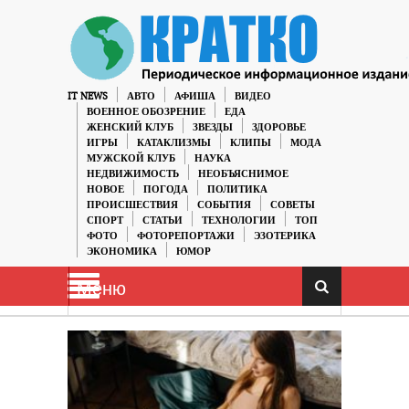
IT NEWS
АВТО
АФИША
ВИДЕО
ВОЕННОЕ ОБОЗРЕНИЕ
ЕДА
ЖЕНСКИЙ КЛУБ
ЗВЕЗДЫ
ЗДОРОВЬЕ
ИГРЫ
КАТАКЛИЗМЫ
КЛИПЫ
МОДА
МУЖСКОЙ КЛУБ
НАУКА
НЕДВИЖИМОСТЬ
НЕОБЪЯСНИМОЕ
НОВОЕ
ПОГОДА
ПОЛИТИКА
ПРОИСШЕСТВИЯ
СОБЫТИЯ
СОВЕТЫ
СПОРТ
СТАТЬИ
ТЕХНОЛОГИИ
ТОП
ФОТО
ФОТОРЕПОРТАЖИ
ЭЗОТЕРИКА
ЭКОНОМИКА
ЮМОР
Меню