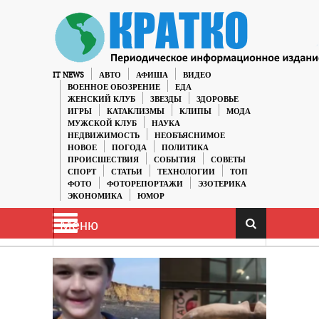
IT NEWS
АВТО
АФИША
ВИДЕО
ВОЕННОЕ ОБОЗРЕНИЕ
ЕДА
ЖЕНСКИЙ КЛУБ
ЗВЕЗДЫ
ЗДОРОВЬЕ
ИГРЫ
КАТАКЛИЗМЫ
КЛИПЫ
МОДА
МУЖСКОЙ КЛУБ
НАУКА
НЕДВИЖИМОСТЬ
НЕОБЪЯСНИМОЕ
НОВОЕ
ПОГОДА
ПОЛИТИКА
ПРОИСШЕСТВИЯ
СОБЫТИЯ
СОВЕТЫ
СПОРТ
СТАТЬИ
ТЕХНОЛОГИИ
ТОП
ФОТО
ФОТОРЕПОРТАЖИ
ЭЗОТЕРИКА
ЭКОНОМИКА
ЮМОР
Меню