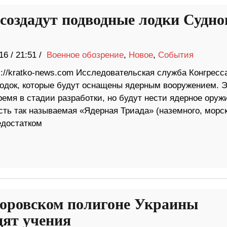
оздадут подводные лодки Судно
16
/
21:51 /
Военное обозрение
,
Новое
,
События
://kratko-news.com Исследовательская служба Конгресс
одок, которые будут оснащены ядерным вооружением. 
емя в стадии разработки, но будут нести ядерное оруж
сть так называемая «Ядерная Триада» (наземного, морск
едостатком
оровском полигоне Украины
дят учения