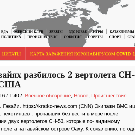
ЕДА
ЖЕНСКИЙ КЛУБ
ЗВЕЗДЫ
ЗДОРОВЬЕ
ИГРЫ
КАТАКЛИЗМЫ
ПОЛИТИКА
ПРОИСШЕСТВИЯ
СОБЫТИЯ
СОВЕТЫ
СПОРТ
СТА
ЦИТАТЫ
КАРТА ЗАРАЖЕНИЯ КОРОНАВИРУСОМ COVID-1
вайях разбилось 2 вертолета CH
 США
16
/
1:40 /
Военное обозрение
,
Новое
,
Происшествия
 Гавайи. https://kratko-news.com (CNN) Экипажи ВМС и
 пехотинцев , пропавших без вести в море после
ния двух вертолетов CH-53, которые по- видимому
 полета на гавайском острове Оаху. К сожалению, погод