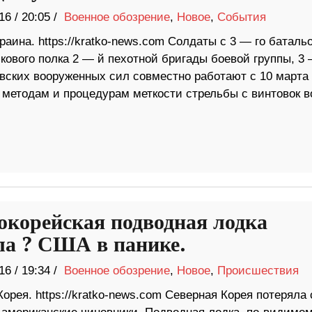
16
/
20:05 /
Военное обозрение
,
Новое
,
События
раина. https://kratko-news.com Солдаты с 3 — го баталь
кового полка 2 — й пехотной бригады боевой группы, 3
вских вооруженных сил совместно работают с 10 марта
 методам и процедурам меткости стрельбы с винтовок в
окорейская подводная лодка
ла ? США в панике.
16
/
19:34 /
Военное обозрение
,
Новое
,
Происшествия
орея. https://kratko-news.com Северная Корея потеряла 