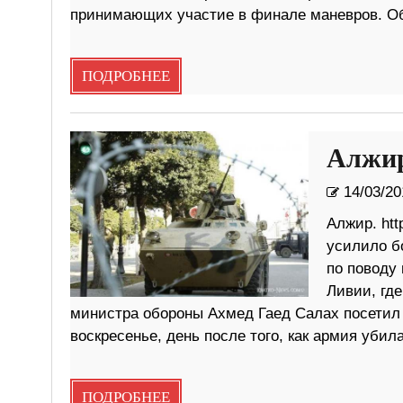
принимающих участие в финале маневров. О
ПОДРОБНЕЕ
Алжир
14/03/20
Алжир. ht
усилило б
по поводу 
Ливии, гд
министра обороны Ахмед Гаед Салах посетил 
воскресенье, день после того, как армия убил
ПОДРОБНЕЕ