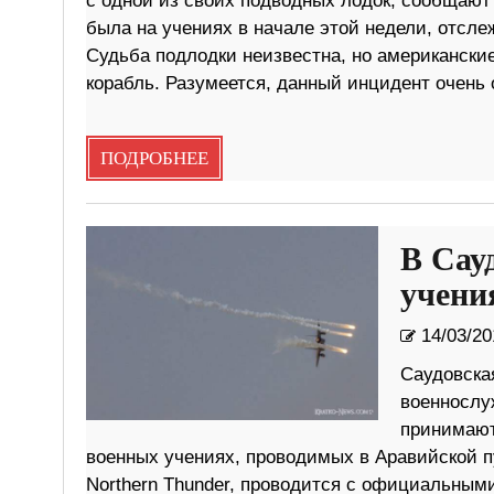
с одной из своих подводных лодок, сообщают
была на учениях в начале этой недели, отсле
Судьба подлодки неизвестна, но американск
корабль. Разумеется, данный инцидент очен
ПОДРОБНЕЕ
В Сау
учени
14/03/20
Саудовская
военнослу
принимают
военных учениях, проводимых в Аравийской п
Northern Thunder, проводится с официальными