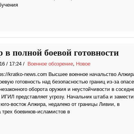
бучения
 в полной боевой готовности
16
/
17:24 /
Военное обозрение
,
Новое
tps://kratko-news.com Высшее военное начальство Алжир
оевую готовность над безопасностью границ из-за опас
незаконного оборота оружия и неустойчивости в соседн
е ИГИЛ представляет угрозу. Начальник штаба и замести
юго-восток Алжира, недалеко от границы Ливии, в
а трех боевиков-исламистов в