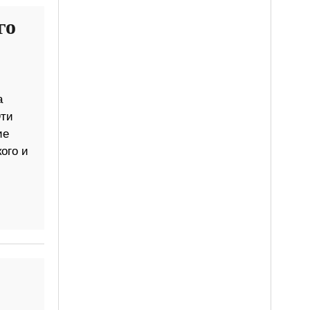
го
а
Эти
ие
ого и