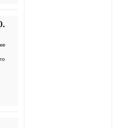
0.
шее
то