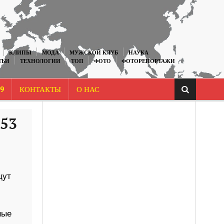
КЛИПЫ
МОДА
МУЖСКОЙ КЛУБ
НАУКА
ТЬИ
ТЕХНОЛОГИИ
ТОП
ФОТО
ФОТОРЕПОРТАЖИ
9
КОНТАКТЫ
О НАС
-53
щут
ные