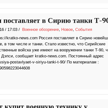
я поставляет в Сирию танки Т-9
16
/
17:03 /
Военное обозрение
,
Новое
,
События
ps://kratko-news.com Россия поставляет в Сирию новей
, в том числе и танки. Стало известно, что Сирийские
ственные войска уже имеют на вооружении танки Т-90, ч
Дэпси, сообщает kratko-news.com. Постоянный адрес
ssiya-postavlyaet-v-siriyu-tanki-t-90/ По материалам :
390598223044608
т купит военную технику у