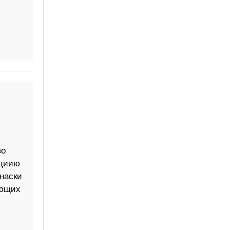
во
кциию
наски
ующих