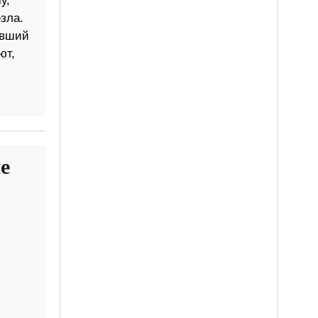
у,
зла.
авший
ют,
е