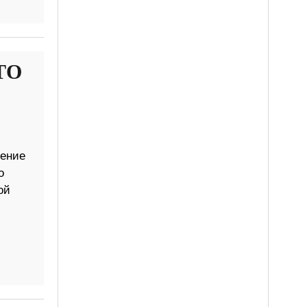
АТО
дение
о
ой