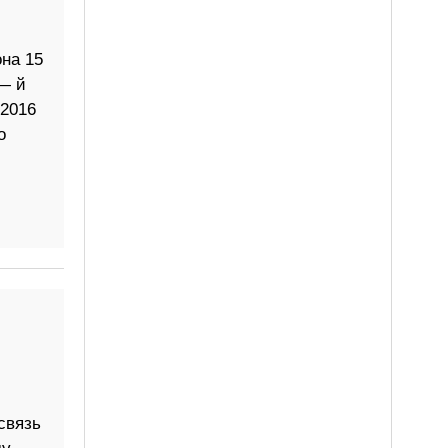
она 15
 — й
 2016
о
связь