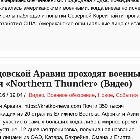
 американские чиновники. Подводная лодка, по-видимом
живалась американскими военными, когда внезапно исче
ие силы наблюдали попытки Северной Кореи найти проп
ь озаботил США. Американские официальные лица счита
довской Аравии проходят военны
я «Northern Thunder» (Видео)
16
/
19:04 /
Видео
,
Военное обозрение
,
Новое
,
События
 Аравия. https://kratko-news.com Почти 350 тысяч
жащих из 20 стран из Ближнего Востока, Африки и Азии
 участие в самых больших когда-либо в мирное время
устыне. 12-дневная тренировка, получившая название
 лицами из ОАЭ, Катара, Бахрейна, Омана и Египта ,