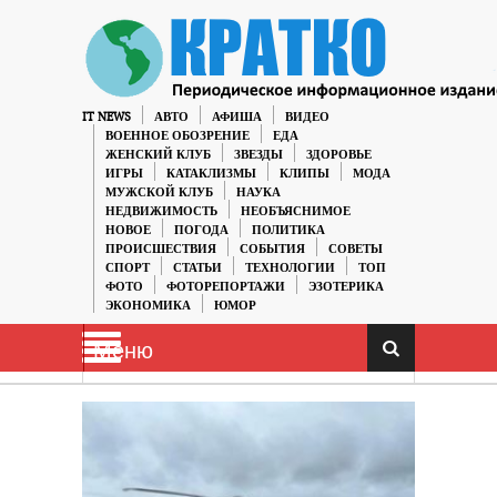
IT NEWS
АВТО
АФИША
ВИДЕО
ВОЕННОЕ ОБОЗРЕНИЕ
ЕДА
ЖЕНСКИЙ КЛУБ
ЗВЕЗДЫ
ЗДОРОВЬЕ
ИГРЫ
КАТАКЛИЗМЫ
КЛИПЫ
МОДА
МУЖСКОЙ КЛУБ
НАУКА
НЕДВИЖИМОСТЬ
НЕОБЪЯСНИМОЕ
НОВОЕ
ПОГОДА
ПОЛИТИКА
ПРОИСШЕСТВИЯ
СОБЫТИЯ
СОВЕТЫ
СПОРТ
СТАТЬИ
ТЕХНОЛОГИИ
ТОП
ФОТО
ФОТОРЕПОРТАЖИ
ЭЗОТЕРИКА
ЭКОНОМИКА
ЮМОР
Меню