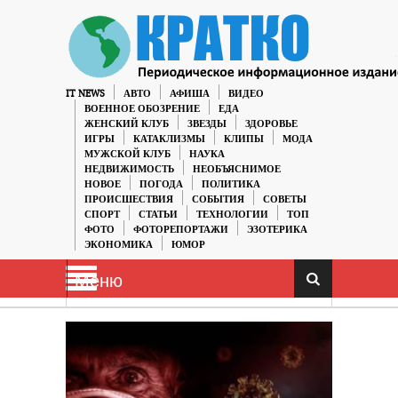
IT NEWS
АВТО
АФИША
ВИДЕО
ВОЕННОЕ ОБОЗРЕНИЕ
ЕДА
ЖЕНСКИЙ КЛУБ
ЗВЕЗДЫ
ЗДОРОВЬЕ
ИГРЫ
КАТАКЛИЗМЫ
КЛИПЫ
МОДА
МУЖСКОЙ КЛУБ
НАУКА
НЕДВИЖИМОСТЬ
НЕОБЪЯСНИМОЕ
НОВОЕ
ПОГОДА
ПОЛИТИКА
ПРОИСШЕСТВИЯ
СОБЫТИЯ
СОВЕТЫ
СПОРТ
СТАТЬИ
ТЕХНОЛОГИИ
ТОП
ФОТО
ФОТОРЕПОРТАЖИ
ЭЗОТЕРИКА
ЭКОНОМИКА
ЮМОР
Меню