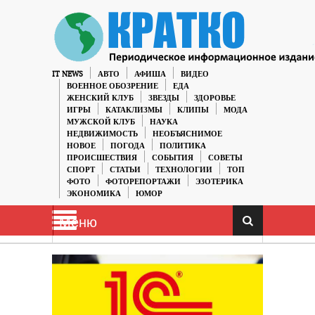
IT NEWS
АВТО
АФИША
ВИДЕО
ВОЕННОЕ ОБОЗРЕНИЕ
ЕДА
ЖЕНСКИЙ КЛУБ
ЗВЕЗДЫ
ЗДОРОВЬЕ
ИГРЫ
КАТАКЛИЗМЫ
КЛИПЫ
МОДА
МУЖСКОЙ КЛУБ
НАУКА
НЕДВИЖИМОСТЬ
НЕОБЪЯСНИМОЕ
НОВОЕ
ПОГОДА
ПОЛИТИКА
ПРОИСШЕСТВИЯ
СОБЫТИЯ
СОВЕТЫ
СПОРТ
СТАТЬИ
ТЕХНОЛОГИИ
ТОП
ФОТО
ФОТОРЕПОРТАЖИ
ЭЗОТЕРИКА
ЭКОНОМИКА
ЮМОР
Меню