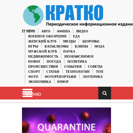
IT NEWS
АВТО
АФИША
ВИДЕО
ВОЕННОЕ ОБОЗРЕНИЕ
ЕДА
ЖЕНСКИЙ КЛУБ
ЗВЕЗДЫ
ЗДОРОВЬЕ
ИГРЫ
КАТАКЛИЗМЫ
КЛИПЫ
МОДА
МУЖСКОЙ КЛУБ
НАУКА
НЕДВИЖИМОСТЬ
НЕОБЪЯСНИМОЕ
НОВОЕ
ПОГОДА
ПОЛИТИКА
ПРОИСШЕСТВИЯ
СОБЫТИЯ
СОВЕТЫ
СПОРТ
СТАТЬИ
ТЕХНОЛОГИИ
ТОП
ФОТО
ФОТОРЕПОРТАЖИ
ЭЗОТЕРИКА
ЭКОНОМИКА
ЮМОР
Меню