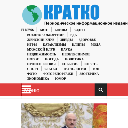
IT NEWS
АВТО
АФИША
ВИДЕО
ВОЕННОЕ ОБОЗРЕНИЕ
ЕДА
ЖЕНСКИЙ КЛУБ
ЗВЕЗДЫ
ЗДОРОВЬЕ
ИГРЫ
КАТАКЛИЗМЫ
КЛИПЫ
МОДА
МУЖСКОЙ КЛУБ
НАУКА
НЕДВИЖИМОСТЬ
НЕОБЪЯСНИМОЕ
НОВОЕ
ПОГОДА
ПОЛИТИКА
ПРОИСШЕСТВИЯ
СОБЫТИЯ
СОВЕТЫ
СПОРТ
СТАТЬИ
ТЕХНОЛОГИИ
ТОП
ФОТО
ФОТОРЕПОРТАЖИ
ЭЗОТЕРИКА
ЭКОНОМИКА
ЮМОР
Меню