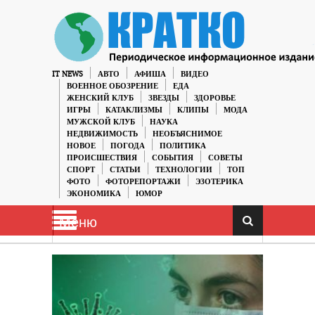
IT NEWS
АВТО
АФИША
ВИДЕО
ВОЕННОЕ ОБОЗРЕНИЕ
ЕДА
ЖЕНСКИЙ КЛУБ
ЗВЕЗДЫ
ЗДОРОВЬЕ
ИГРЫ
КАТАКЛИЗМЫ
КЛИПЫ
МОДА
МУЖСКОЙ КЛУБ
НАУКА
НЕДВИЖИМОСТЬ
НЕОБЪЯСНИМОЕ
НОВОЕ
ПОГОДА
ПОЛИТИКА
ПРОИСШЕСТВИЯ
СОБЫТИЯ
СОВЕТЫ
СПОРТ
СТАТЬИ
ТЕХНОЛОГИИ
ТОП
ФОТО
ФОТОРЕПОРТАЖИ
ЭЗОТЕРИКА
ЭКОНОМИКА
ЮМОР
Меню