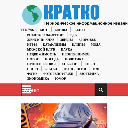
IT NEWS
АВТО
АФИША
ВИДЕО
ВОЕННОЕ ОБОЗРЕНИЕ
ЕДА
ЖЕНСКИЙ КЛУБ
ЗВЕЗДЫ
ЗДОРОВЬЕ
ИГРЫ
КАТАКЛИЗМЫ
КЛИПЫ
МОДА
МУЖСКОЙ КЛУБ
НАУКА
НЕДВИЖИМОСТЬ
НЕОБЪЯСНИМОЕ
НОВОЕ
ПОГОДА
ПОЛИТИКА
ПРОИСШЕСТВИЯ
СОБЫТИЯ
СОВЕТЫ
СПОРТ
СТАТЬИ
ТЕХНОЛОГИИ
ТОП
ФОТО
ФОТОРЕПОРТАЖИ
ЭЗОТЕРИКА
ЭКОНОМИКА
ЮМОР
Меню