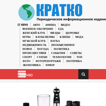
IT NEWS
АВТО
АФИША
ВИДЕО
ВОЕННОЕ ОБОЗРЕНИЕ
ЕДА
ЖЕНСКИЙ КЛУБ
ЗВЕЗДЫ
ЗДОРОВЬЕ
ИГРЫ
КАТАКЛИЗМЫ
КЛИПЫ
МОДА
МУЖСКОЙ КЛУБ
НАУКА
НЕДВИЖИМОСТЬ
НЕОБЪЯСНИМОЕ
НОВОЕ
ПОГОДА
ПОЛИТИКА
ПРОИСШЕСТВИЯ
СОБЫТИЯ
СОВЕТЫ
СПОРТ
СТАТЬИ
ТЕХНОЛОГИИ
ТОП
ФОТО
ФОТОРЕПОРТАЖИ
ЭЗОТЕРИКА
ЭКОНОМИКА
ЮМОР
Меню