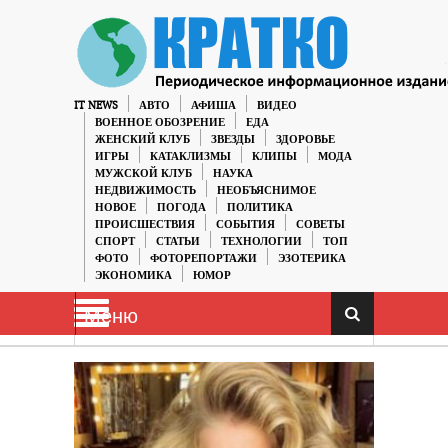
IT NEWS
АВТО
АФИША
ВИДЕО
ВОЕННОЕ ОБОЗРЕНИЕ
ЕДА
ЖЕНСКИЙ КЛУБ
ЗВЕЗДЫ
ЗДОРОВЬЕ
ИГРЫ
КАТАКЛИЗМЫ
КЛИПЫ
МОДА
МУЖСКОЙ КЛУБ
НАУКА
НЕДВИЖИМОСТЬ
НЕОБЪЯСНИМОЕ
НОВОЕ
ПОГОДА
ПОЛИТИКА
ПРОИСШЕСТВИЯ
СОБЫТИЯ
СОВЕТЫ
СПОРТ
СТАТЬИ
ТЕХНОЛОГИИ
ТОП
ФОТО
ФОТОРЕПОРТАЖИ
ЭЗОТЕРИКА
ЭКОНОМИКА
ЮМОР
Меню