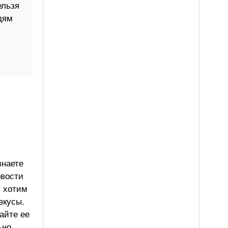
ельзя
дям
знаете
овости
ы хотим
вкусы.
айте ее
ьно