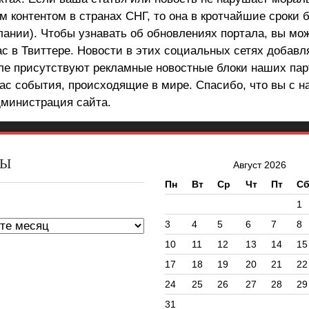
 контентом в странах СНГ, то она в кротчайшие сроки 
лании). Чтобы узнавать об обновлениях портала, вы мо
ас в Твиттере. Новости в этих социальных сетях добав
але присутствуют рекламные новостные блоки наших пар
ас события, происходящие в мире. Спасибо, что вы с н
министрация сайта.
ВЫ
Август 2026
Пн
Вт
Ср
Чт
Пт
С
ы
1
3
4
5
6
7
8
10
11
12
13
14
15
17
18
19
20
21
22
24
25
26
27
28
29
31