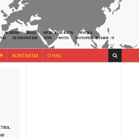
КЛИПЫ
МОДА
МУЖСКОЙ КЛУБ
НАУКА
ТЬИ
ТЕХНОЛОГИИ
ТОП
ФОТО
ФОТОРЕПОРТАЖИ
9
КОНТАКТЫ
О НАС
тва,
ые