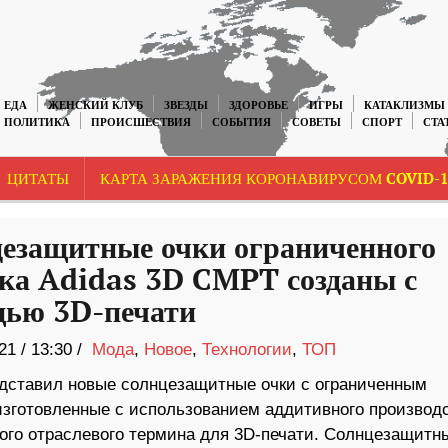
ЕДА
ЖЕНСКИЙ КЛУБ
ЗВЕЗДЫ
ЗДОРОВЬЕ
ИГРЫ
КАТАКЛИЗМЫ
ПОЛИТИКА
ПРОИСШЕСТВИЯ
СОБЫТИЯ
СОВЕТЫ
СПОРТ
СТА
ЦИТАТЫ
КАРТА ЗАРАЖЕНИЯ КОРОНАВИРУСОМ COVID-1
езащитные очки ограниченного
ка Adidas 3D CMPT созданы с
ью 3D-печати
21
/
13:30 /
Мода
,
Новое
,
Технологии
,
ТОП
едставил новые солнцезащитные очки с ограниченным
изготовленные с использованием аддитивного производс
ого отраслевого термина для 3D-печати. Солнцезащитн