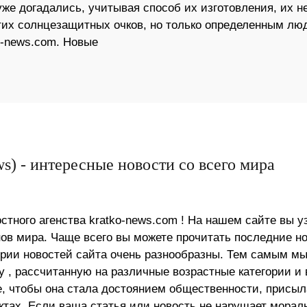
уже догадались, учитывая способ их изготовления, их н
этих солнцезащитных очков, но только определенным лю
o-news.com. Новые
s) - интересные новости со всего мира
стного агенства kratko-news.com ! На нашем сайте вы у
в мира. Чаще всего вы можете прочитать последние н
ории новостей сайта очень разнообразны. Тем самым м
 , рассчитанную на различные возрастные категории и 
е, чтобы она стала достоянием общественности, присыл
актах. Если ваша статья или новость не нарушает морал