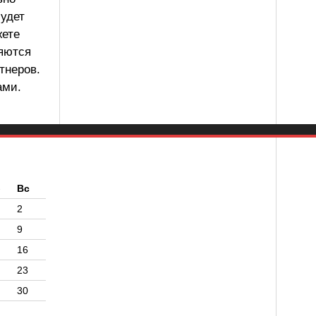
будет
жете
ляются
тнеров.
ами.
б
Вс
2
9
16
23
30