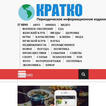
IT NEWS
АВТО
АФИША
ВИДЕО
ВОЕННОЕ ОБОЗРЕНИЕ
ЕДА
ЖЕНСКИЙ КЛУБ
ЗВЕЗДЫ
ЗДОРОВЬЕ
ИГРЫ
КАТАКЛИЗМЫ
КЛИПЫ
МОДА
МУЖСКОЙ КЛУБ
НАУКА
НЕДВИЖИМОСТЬ
НЕОБЪЯСНИМОЕ
НОВОЕ
ПОГОДА
ПОЛИТИКА
ПРОИСШЕСТВИЯ
СОБЫТИЯ
СОВЕТЫ
СПОРТ
СТАТЬИ
ТЕХНОЛОГИИ
ТОП
ФОТО
ФОТОРЕПОРТАЖИ
ЭЗОТЕРИКА
ЭКОНОМИКА
ЮМОР
Меню