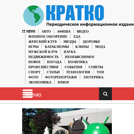
IT NEWS
АВТО
АФИША
ВИДЕО
ВОЕННОЕ ОБОЗРЕНИЕ
ЕДА
ЖЕНСКИЙ КЛУБ
ЗВЕЗДЫ
ЗДОРОВЬЕ
ИГРЫ
КАТАКЛИЗМЫ
КЛИПЫ
МОДА
МУЖСКОЙ КЛУБ
НАУКА
НЕДВИЖИМОСТЬ
НЕОБЪЯСНИМОЕ
НОВОЕ
ПОГОДА
ПОЛИТИКА
ПРОИСШЕСТВИЯ
СОБЫТИЯ
СОВЕТЫ
СПОРТ
СТАТЬИ
ТЕХНОЛОГИИ
ТОП
ФОТО
ФОТОРЕПОРТАЖИ
ЭЗОТЕРИКА
ЭКОНОМИКА
ЮМОР
Меню