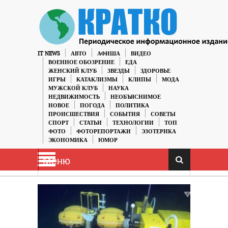
IT NEWS
АВТО
АФИША
ВИДЕО
ВОЕННОЕ ОБОЗРЕНИЕ
ЕДА
ЖЕНСКИЙ КЛУБ
ЗВЕЗДЫ
ЗДОРОВЬЕ
ИГРЫ
КАТАКЛИЗМЫ
КЛИПЫ
МОДА
МУЖСКОЙ КЛУБ
НАУКА
НЕДВИЖИМОСТЬ
НЕОБЪЯСНИМОЕ
НОВОЕ
ПОГОДА
ПОЛИТИКА
ПРОИСШЕСТВИЯ
СОБЫТИЯ
СОВЕТЫ
СПОРТ
СТАТЬИ
ТЕХНОЛОГИИ
ТОП
ФОТО
ФОТОРЕПОРТАЖИ
ЭЗОТЕРИКА
ЭКОНОМИКА
ЮМОР
Меню